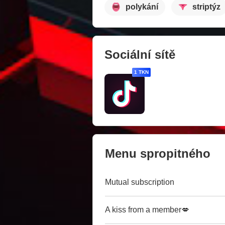
polykání
striptýz
Sociální sítě
1 TKN
Menu spropitného
Mutual subscription
A kiss from a member💋