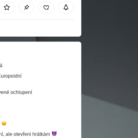
á
Europoidní
ené ochlupení
é
í, ale otevřeni
hrátkám