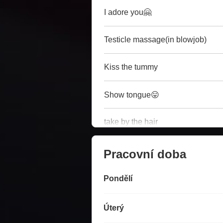
I adore you🤗
Testicle massage(in blowjob)
Kiss the tummy
Show tongue😛
take by the hair
Pracovní doba
Pondělí
Úterý