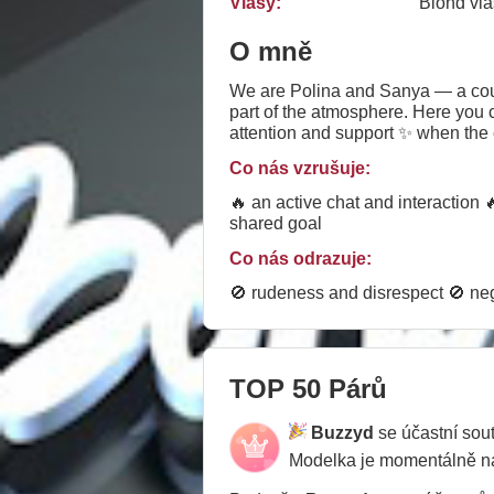
Vlasy:
Blond vla
O mně
We are Polina and Sanya — a couple
part of the atmosphere. Here you 
attention and support ✨ when the 
in the Top 50 couples ranking and 
Co nás vzrušuje:
growth of our show. Thank you to e
little team.
🔥 an active chat and interaction 
shared goal
Co nás odrazuje:
🚫 rudeness and disrespect 🚫 nega
TOP 50 Párů
Buzzyd
se účastní sou
Modelka je momentálně 