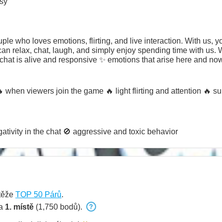
sy
 who loves emotions, flirting, and live interaction. With us, y
can relax, chat, laugh, and simply enjoy spending time with us.
chat is alive and responsive ✨ emotions that arise here and no
moving toward the highest positions. Every token is a contribut
veryone who is with us ❤️ 💬 If you enjoy the vibe — stay with 
 when viewers join the game 🔥 light flirting and attention 🔥 s
tivity in the chat 🚫 aggressive and toxic behavior
těže
TOP 50 Párů
.
na
1. místě
(1,750 bodů).