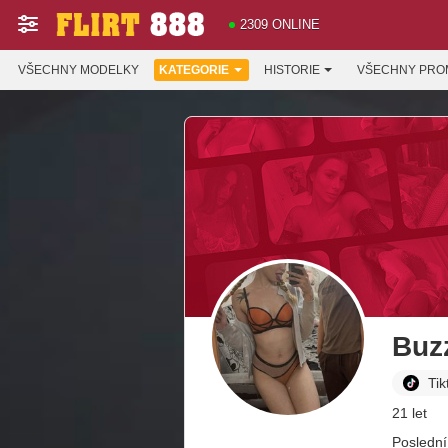
2309 ONLINE
VŠECHNY MODELKY
KATEGORIE
HISTORIE
VŠECHNY PRO
Buz
Tik
21 let
Poslední