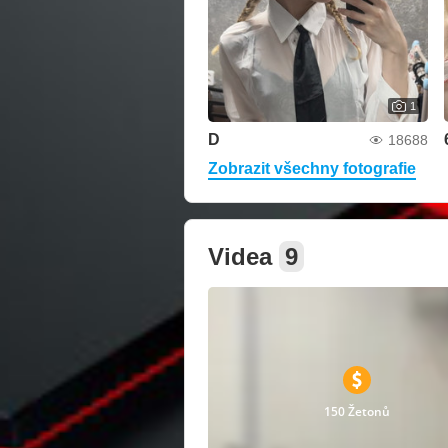
1
D
18688
Zobrazit všechny fotografie
Videa
9
150 Žetonů