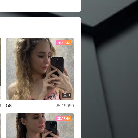
ZDARMA
1
58
9
19099
ZDARMA