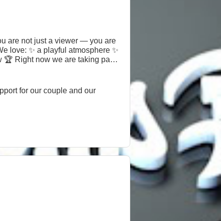
ou are not just a viewer — you are
 We love: ✨ a playful atmosphere ✨
w 🏆 Right now we are taking part
ion to our shared goal and the
us, chat, and become part of our
upport for our couple and our