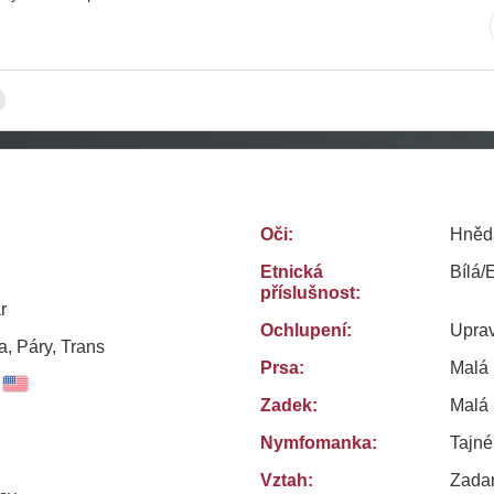
Oči:
Hněd
Etnická
Bílá/
příslušnost:
r
Ochlupení:
Uprav
, Páry, Trans
Prsa:
Malá
Zadek:
Malá
Nymfomanka:
Tajn
Vztah:
Zadan