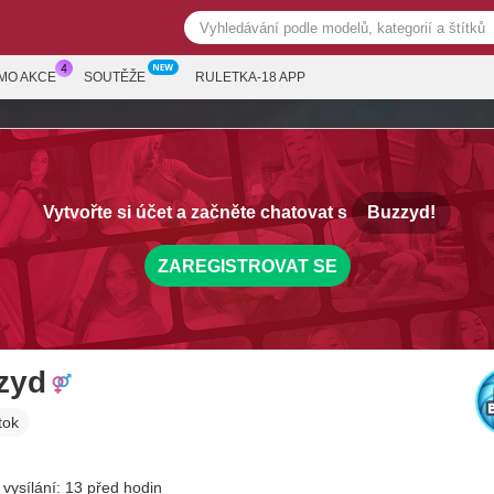
MO AKCE
SOUTĚŽE
RULETKA-18 APP
Vytvořte si účet a začněte chatovat s
Buzzyd!
ZAREGISTROVAT SE
zyd
tok
 vysílání: 13 před hodin