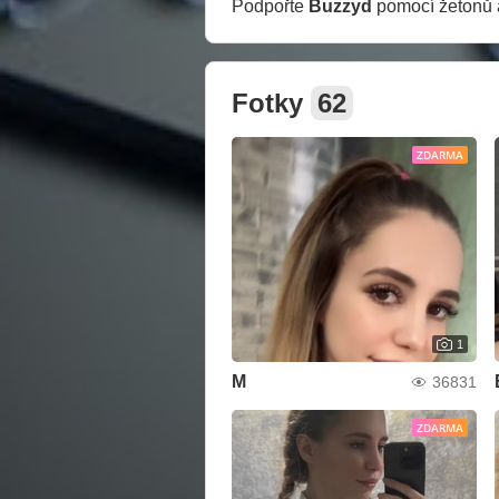
Podpořte
Buzzyd
pomocí žetonů a
Fotky
62
ZDARMA
1
M
36831
ZDARMA