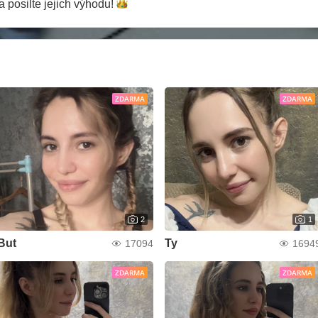
 posilte jejich
výhodu!
ZDARMA
ZDARMA
2
1
But
Ty
17094
1694
ZDARMA
ZDARMA