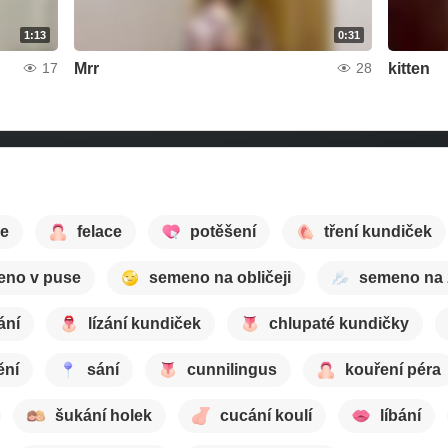
1:13
0:31
Mrr
kitten
17
28
e
felace
potěšení
tření kundiček
eno v puse
semeno na obličeji
semeno na
ání
lízání kundiček
chlupaté kundičky
ění
sání
cunnilingus
kouření péra
šukání holek
cucání koulí
líbání