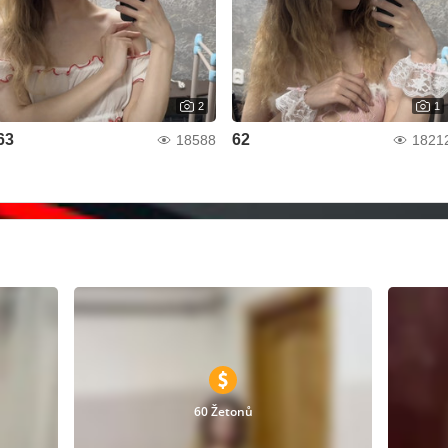
2
1
63
62
18588
1821
60 Žetonů