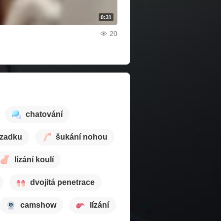
0:31
20
chatování
 zadku
šukání nohou
lízání koulí
dvojitá penetrace
camshow
lízání