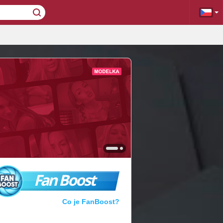
Fan Boost
Co je FanBoost?