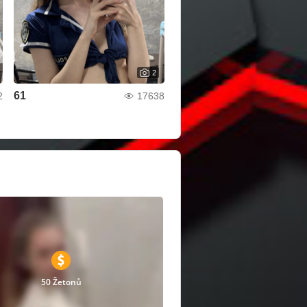
2
61
2
17638
50 Žetonů