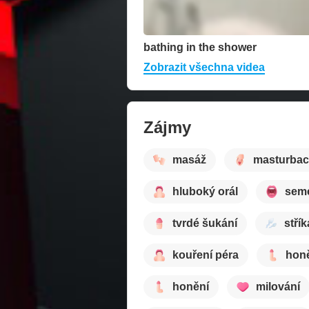
bathing in the shower
Zobrazit všechna videa
Zájmy
masáž
masturbac
hluboký orál
sem
tvrdé šukání
střík
kouření péra
hon
honění
milování