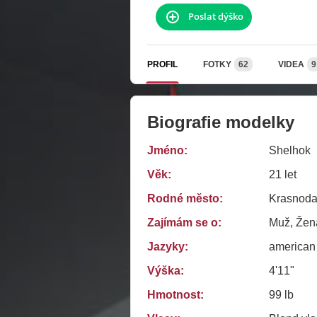
Poslat dýško
PROFIL
FOTKY
62
VIDEA
9
Biografie modelky
Jméno:
Shelhok
Věk:
21 let
Rodné město:
Krasnoda
Zajímám se o:
Muž, Žena
Jazyky:
american
Výška:
4'11"
Hmotnost:
99 lb