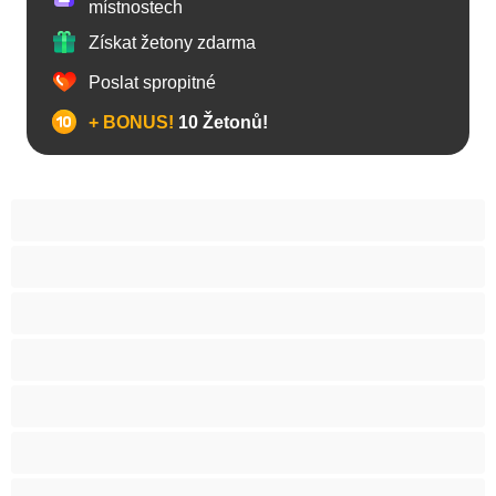
místnostech
Získat žetony zdarma
Poslat spropitné
+ BONUS!
10 Žetonů!
Anál
Arabky
Asijská
Babičky
Baculky
BBW
Blond vlasy