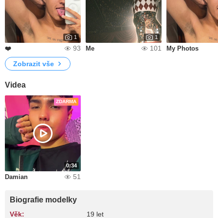
1
1
93
101
❤️
Me
My Photos
Zobrazit vše
Videa
ZDARMA
0:34
51
Damian
Biografie modelky
Věk:
19 let