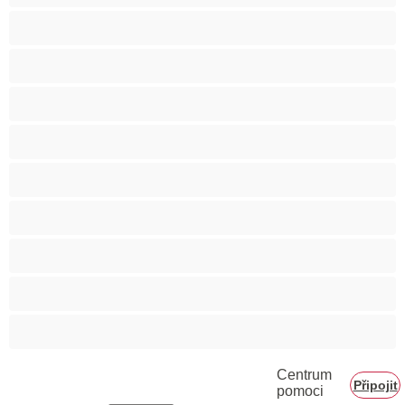
Svalnaté holky
Těhotné holky
Velká prsa
Velké zadky
Vysokoškolačky
Zralé ženy
Zrzka
Čokoládové holky
Školačky 18+
Centrum
Připojit
pomoci