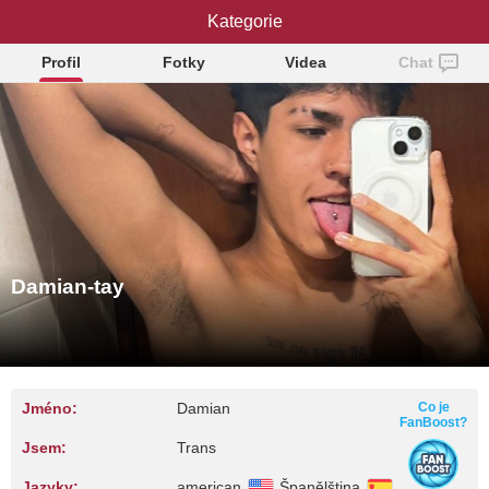
Damian-tay
Kategorie
Profil
Fotky
Videa
Chat
Damian-tay
Jméno:
Damian
Co je
FanBoost?
Jsem:
Trans
Jazyky:
american
Španělština