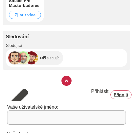
Solace Pro
Masturbadores
Zjistit více
Sledování
+45
Sledující
+45
sledující
Přihlásit
Připojit
Vaše uživatelské jméno: