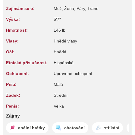
Zajímám se o:
Muž, Žena, Páry, Trans
Výška:
5'7"
Hmotnost:
146 lb
Vlasy:
Hnědé vlasy
Oči:
Hnědá
Etnická příslušnost:
Hispánská
Ochlupení:
Upravené ochlupení
Prsa:
Malá
Zadek:
Střední
Penis:
Velká
Zájmy
anální hrátky
chatování
stříkání